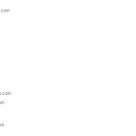
 con
a con
o,
na