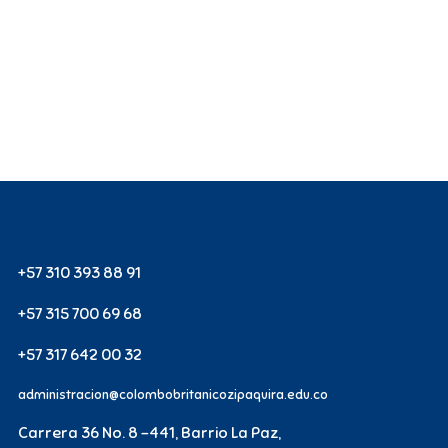
+57 310 393 88 91
+57 315 700 69 68
+57 317 642 00 32
administracion@colombobritanicozipaquira.edu.co
Carrera 36 No. 8 -441, Barrio La Paz,