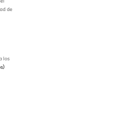
el
dad de
 los
s)