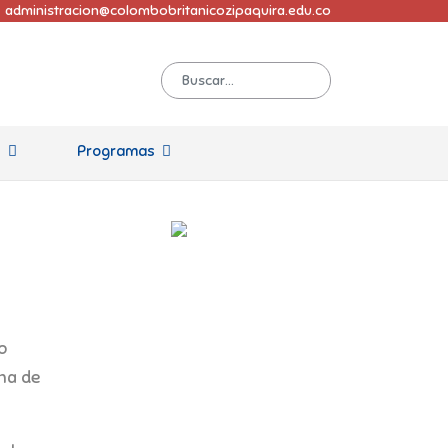
administracion@colombobritanicozipaquira.edu.co
s
Programas
o
una de