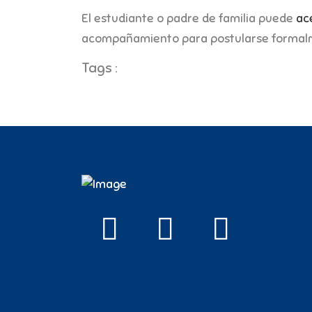
El estudiante o padre de familia puede
ac
acompañamiento para postularse formalm
Tags :
Beca
Convenio
Alianza
Colbo Británico