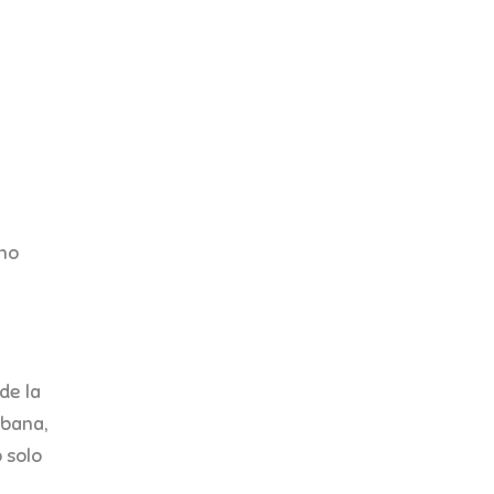
ino
de la
abana,
 solo