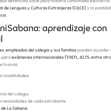
 dos beneficios clave para nuestra comunidad educativa: 
al de Lenguas y Culturas Extranjeras (CILCE)
y la posibili
cia
.
niSabana: aprendizaje con
l
es, empleados del colegio y sus familias
pueden acceder a
n para
exámenes internacionales (TOEFL, IELTS, entre otro
xclusivos.
as modalidades:
os del colegio.
s necesidades de cada estudiante.
d de La Sabana
.