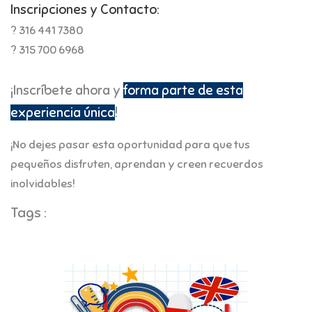
Inscripciones y Contacto:
? 316 441 7380
? 315 700 6968
¡Inscríbete ahora y
forma parte de esta
experiencia única
!
¡No dejes pasar esta oportunidad para que tus
pequeños disfruten, aprendan y creen recuerdos
inolvidables!
Tags :
Zipaquirá
Vacacciones recreativas