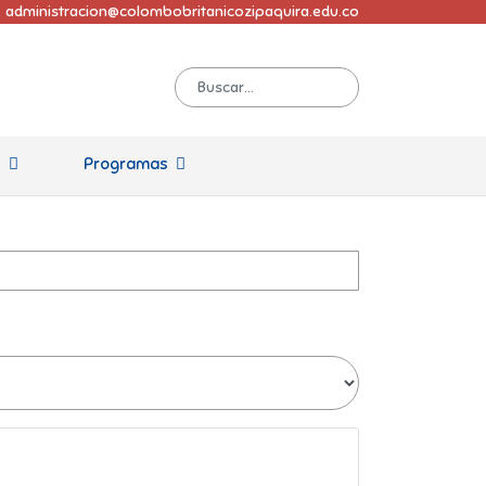
administracion@colombobritanicozipaquira.edu.co
s
Programas
ear.